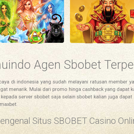
uindo Agen Sbobet Terpe
ya di indonesia yang sudah melayani ratusan member yang 
at menarik. Mulai dari promo hinga cashback yang dapat k
kepada server sbobet saja selain sbobet kalian juga dapat
 maxbet.
engenal Situs SBOBET Casino Onli