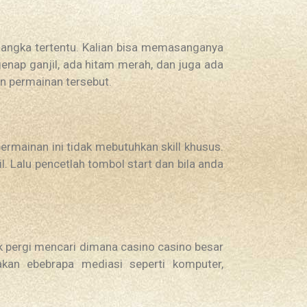
a angka tertentu. Kalian bisa memasanganya
genap ganjil, ada hitam merah, dan juga ada
n permainan tersebut.
ermainan ini tidak mebutuhkan skill khusus.
. Lalu pencetlah tombol start dan bila anda
uk pergi mencari dimana casino casino besar
kan ebebrapa mediasi seperti komputer,