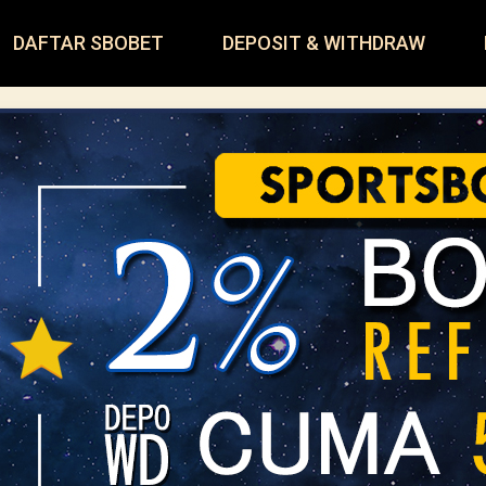
DAFTAR SBOBET
DEPOSIT & WITHDRAW