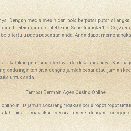
runya. Dengan media mesin dan bola berputar putar di angk
gan didalam game roulette ini. Seperti angka 1 – 36, ada 
an bola tertuju pada pasangan anda. Anda dapat memenangka
isa dikatakan permainan terfavorite di kalangannya. Karena p
g anda inginkan bisa dengna jumlah besar atau jumlah kecil
buka untuk anda.
Tempat Bermain Agen Casino Online
 online ini. Dijaman sekarang tidaklah perlu repot repot unt
udah bisa dimaiankan secara online dengan mengguna