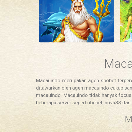
Maca
Macauindo merupakan agen sbobet terperca
ditawarkan oleh agen macauindo cukup sang
macauindo. Macauindo tidak hanyak focus 
beberapa server seperti ibcbet, nova88 dan
M