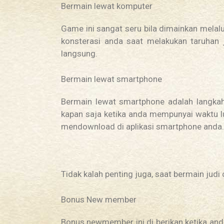
Bermain lewat komputer
Game ini sangat seru bila dimainkan mela
konsterasi anda saat melakukan taruhan j
langsung.
Bermain lewat smartphone
Bermain lewat smartphone adalah langka
kapan saja ketika anda mempunyai waktu l
mendownload di aplikasi smartphone anda.
Tidak kalah penting juga, saat bermain judi
Bonus New member
Bonus newmember ini di berikan ketika an